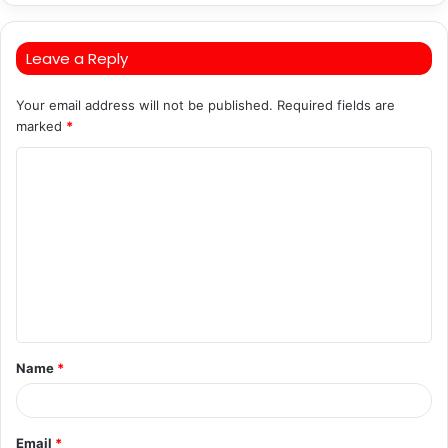
Leave a Reply
Your email address will not be published.
Required fields are
marked
*
C
o
m
m
e
n
t
Name
*
*
Email
*