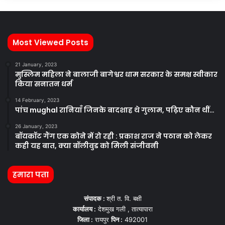
Most Viewed Posts
21 January, 2023
मुस्लिम महिला ने बालाजी बागेश्वर धाम सरकार के समक्ष स्वीकार
किया सनातन धर्म
14 February, 2023
पांच mughal रानियाँ जिनके बादशाह थे गुलाम, पढ़िए कौन थीं…
26 January, 2023
बॉयकॉट गैंग एक कोने में रो रही : प्रकाश राज ने पठान को लेकर
कही यह बात, क्या बॉलीवुड को मिली संजीवनी
हमारा पता
संपादक :
श्री त. वि. बक्षी
कार्यालय :
देशमुख गली , तात्यापारा
जिला :
रायपुर
पिन :
492001