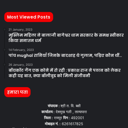
Most Viewed Posts
21 January, 2023
मुस्लिम महिला ने बालाजी बागेश्वर धाम सरकार के समक्ष स्वीकार
किया सनातन धर्म
14 February, 2023
पांच mughal रानियाँ जिनके बादशाह थे गुलाम, पढ़िए कौन थीं…
26 January, 2023
बॉयकॉट गैंग एक कोने में रो रही : प्रकाश राज ने पठान को लेकर
कही यह बात, क्या बॉलीवुड को मिली संजीवनी
हमारा पता
संपादक :
श्री त. वि. बक्षी
कार्यालय :
देशमुख गली , तात्यापारा
जिला :
रायपुर
पिन :
492001
मोबाइल नं. :
6261617825