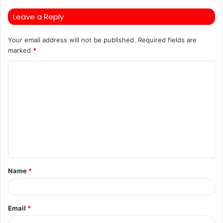
Leave a Reply
Your email address will not be published.
Required fields are
marked
*
C
o
m
m
e
n
t
Name
*
*
Email
*