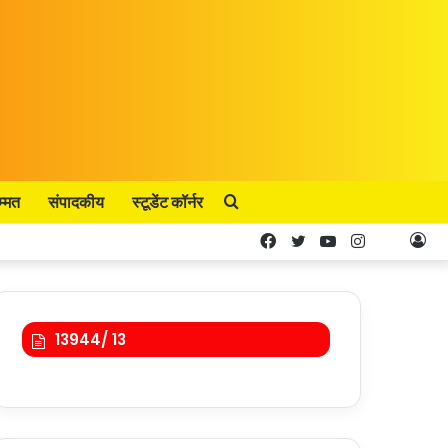
Search
म्मत
संपादकीय
स्टूडेंट कॉर्नर
Facebook
Twitter
YouTube
Instagram
Kooa
Lo
for
In
13944/ 13