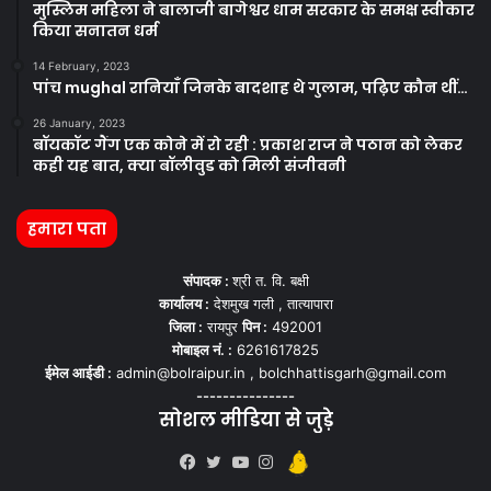
मुस्लिम महिला ने बालाजी बागेश्वर धाम सरकार के समक्ष स्वीकार
किया सनातन धर्म
14 February, 2023
पांच mughal रानियाँ जिनके बादशाह थे गुलाम, पढ़िए कौन थीं…
26 January, 2023
बॉयकॉट गैंग एक कोने में रो रही : प्रकाश राज ने पठान को लेकर
कही यह बात, क्या बॉलीवुड को मिली संजीवनी
हमारा पता
संपादक :
श्री त. वि. बक्षी
कार्यालय :
देशमुख गली , तात्यापारा
जिला :
रायपुर
पिन :
492001
मोबाइल नं. :
6261617825
ईमेल आईडी :
admin@bolraipur.in , bolchhattisgarh@gmail.com
---------------
सोशल मीडिया से जुड़े
Kooapp
Facebook
Twitter
YouTube
Instagram