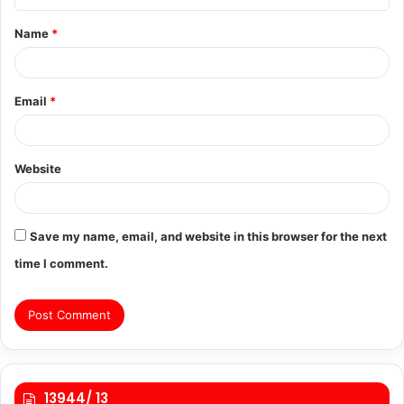
t
Name
*
*
Email
*
Website
Save my name, email, and website in this browser for the next
time I comment.
13944/ 13