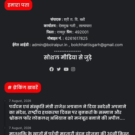
हमारा पता
संपादक :
श्री त. वि. बक्षी
कार्यालय :
देशमुख गली , तात्यापारा
जिला :
रायपुर
पिन :
492001
मोबाइल नं. :
6261617825
ईमेल आईडी :
admin@bolraipur.in , bolchhattisgarh@gmail.com
---------------
सोशल मीडिया से जुड़े
Kooapp
Facebook
Twitter
YouTube
Instagram
# ब्रेकिंग खबरें
7 August, 2026
पर्यटन एवं संस्कृति मंत्री राजेश अग्रवाल ने दिया स्वदेशी अपनाने
का संदेश, राष्ट्रीय हथकरघा दिवस पर बुनकरों के सम्मान और
श्वोकल फॉर लोकलश् अभियान को मजबूत बनाने की अपील…..
7 August, 2026
मातृशक्ति के खातों में पहुँची महतारी वंदन योजना की 30वीं किस्त,