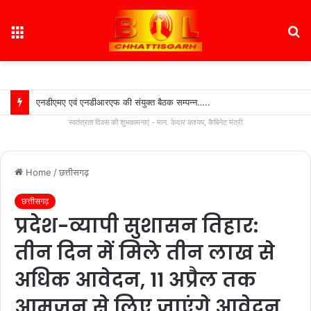
Menu
S
fo
एनडीएमए एवं एनडीआरएफ की संयुक्त बैठक सम्पन्न…..
स्वतंत्रता दिवस की शुभकामनाएं - मान. केदार कश्यप, कैबिनेट मंत्री
Home
/
छत्तीसगढ़
छत्तीसगढ़
प्रदेश-व्यापी सुशासन तिहार:
तीन दिन में मिले तीन लाख से
अधिक आवेदन, 11 अप्रैल तक
आमजन से लिए जाएंगे आवेदन