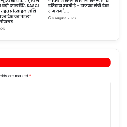
ष्णुदेव साय के नेतृत्व में
जीवन में संघर्ष से मिली सफलता ही
ो बड़ी उपलब्धि, SASCI
इतिहास रचती है – राजस्व मंत्री टंक
तहत प्रोत्साहन राशि
राम वर्मा…..
 वाला देश का पहला
6 August, 2026
त्तीसगढ़….
026
ields are marked
*