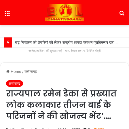
Menu
S
fo
बाढ़ नियंत्रण की तैयारियों को लेकर राष्ट्रीय आपदा प्रबंधन प्राधिकरण द्वारा बाढ़ नियंत्रण को लेकर कान्फ्रेंस, प्रदेश में 18 अगस्त को टेबल टॉप और 20 अगस्त को होगी मॉक एक्सरसाइज….
स्वतंत्रता दिवस की शुभकामनाएं - मान. केदार कश्यप, कैबिनेट मंत्री
Home
/
छत्तीसगढ़
छत्तीसगढ़
राज्यपाल रमेन डेका से प्रख्यात
लोक कलाकार तीजन बाई के
परिजनों ने की सौजन्य भेंट’….