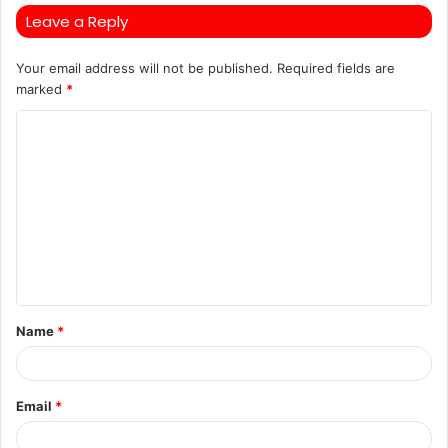
Leave a Reply
Your email address will not be published.
Required fields are
marked
*
C
o
m
m
e
n
t
Name
*
*
Email
*