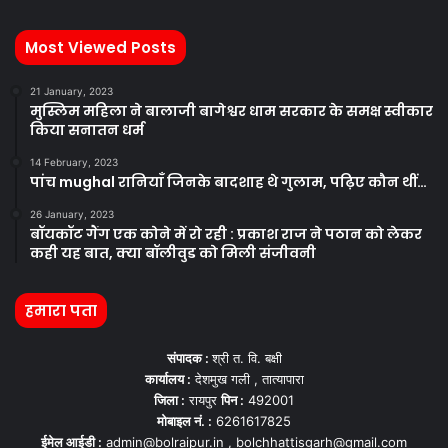
Most Viewed Posts
21 January, 2023
मुस्लिम महिला ने बालाजी बागेश्वर धाम सरकार के समक्ष स्वीकार
किया सनातन धर्म
14 February, 2023
पांच mughal रानियाँ जिनके बादशाह थे गुलाम, पढ़िए कौन थीं…
26 January, 2023
बॉयकॉट गैंग एक कोने में रो रही : प्रकाश राज ने पठान को लेकर
कही यह बात, क्या बॉलीवुड को मिली संजीवनी
हमारा पता
संपादक :
श्री त. वि. बक्षी
कार्यालय :
देशमुख गली , तात्यापारा
जिला :
रायपुर
पिन :
492001
मोबाइल नं. :
6261617825
ईमेल आईडी :
admin@bolraipur.in , bolchhattisgarh@gmail.com