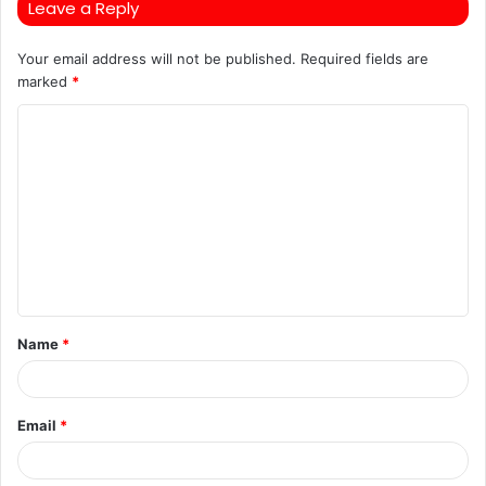
Leave a Reply
Your email address will not be published.
Required fields are
marked
*
C
o
m
m
e
n
t
Name
*
*
Email
*