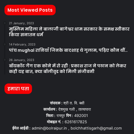
Most Viewed Posts
21 January, 2023
मुस्लिम महिला ने बालाजी बागेश्वर धाम सरकार के समक्ष स्वीकार
किया सनातन धर्म
14 February, 2023
पांच mughal रानियाँ जिनके बादशाह थे गुलाम, पढ़िए कौन थीं…
26 January, 2023
बॉयकॉट गैंग एक कोने में रो रही : प्रकाश राज ने पठान को लेकर
कही यह बात, क्या बॉलीवुड को मिली संजीवनी
हमारा पता
संपादक :
श्री त. वि. बक्षी
कार्यालय :
देशमुख गली , तात्यापारा
जिला :
रायपुर
पिन :
492001
मोबाइल नं. :
6261617825
ईमेल आईडी :
admin@bolraipur.in , bolchhattisgarh@gmail.com