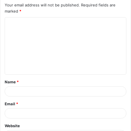
Your email address will not be published.
Required fields are
marked
*
C
o
m
m
e
n
t
Name
*
*
Email
*
Website