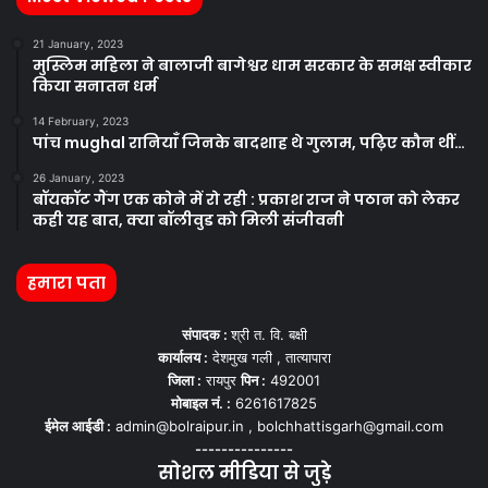
21 January, 2023
मुस्लिम महिला ने बालाजी बागेश्वर धाम सरकार के समक्ष स्वीकार
किया सनातन धर्म
14 February, 2023
पांच mughal रानियाँ जिनके बादशाह थे गुलाम, पढ़िए कौन थीं…
26 January, 2023
बॉयकॉट गैंग एक कोने में रो रही : प्रकाश राज ने पठान को लेकर
कही यह बात, क्या बॉलीवुड को मिली संजीवनी
हमारा पता
संपादक :
श्री त. वि. बक्षी
कार्यालय :
देशमुख गली , तात्यापारा
जिला :
रायपुर
पिन :
492001
मोबाइल नं. :
6261617825
ईमेल आईडी :
admin@bolraipur.in , bolchhattisgarh@gmail.com
---------------
सोशल मीडिया से जुड़े