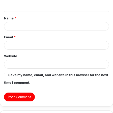
n
t
Name
*
*
Email
*
Website
Save my name, email, and website in this browser for the next
time I comment.