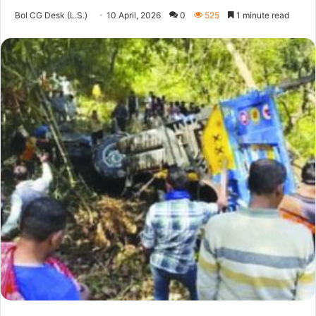
Bol CG Desk (L.S.)
10 April, 2026
0
525
1 minute read