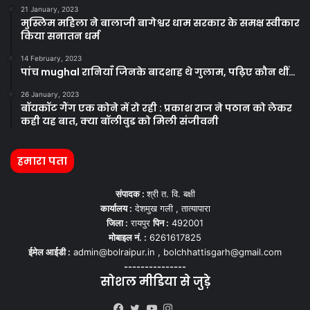
21 January, 2023
मुस्लिम महिला ने बालाजी बागेश्वर धाम सरकार के समक्ष स्वीकार
किया सनातन धर्म
14 February, 2023
पांच mughal रानियाँ जिनके बादशाह थे गुलाम, पढ़िए कौन थीं…
26 January, 2023
बॉयकॉट गैंग एक कोने में रो रही : प्रकाश राज ने पठान को लेकर
कही यह बात, क्या बॉलीवुड को मिली संजीवनी
हमारा पता
संपादक :
श्री त. वि. बक्षी
कार्यालय :
देशमुख गली , तात्यापारा
जिला :
रायपुर
पिन :
492001
मोबाइल नं. :
6261617825
ईमेल आईडी :
admin@bolraipur.in , bolchhattisgarh@gmail.com
---------------
सोशल मीडिया से जुड़े
Kooapp