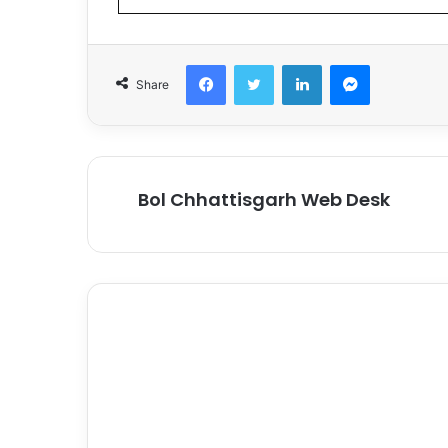
Facebook
Twitter
LinkedIn
Messenger
Share
Bol Chhattisgarh Web Desk