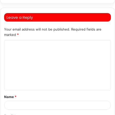
Leave a Reply
Your email address will not be published.
Required fields are
marked
*
C
o
m
m
e
n
t
Name
*
*