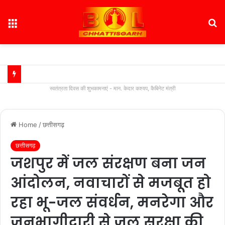
Menu
S
fo
स्वतंत्रता दिवस की शुभकामनाएं - मान. केदार कश्यप, कैबिनेट मंत्री
Home
/
छत्तीसगढ़
छत्तीसगढ़
जशपुर में जल संरक्षण बना जन
आंदोलन, नवाचारों से मजबूत हो
रहा भू-जल संवर्धन, मनरेगा और
जनभागीदारी से जल सुरक्षा की