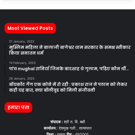
Most Viewed Posts
21 January, 2023
मुस्लिम महिला ने बालाजी बागेश्वर धाम सरकार के समक्ष स्वीकार
किया सनातन धर्म
14 February, 2023
पांच mughal रानियाँ जिनके बादशाह थे गुलाम, पढ़िए कौन थीं…
26 January, 2023
बॉयकॉट गैंग एक कोने में रो रही : प्रकाश राज ने पठान को लेकर
कही यह बात, क्या बॉलीवुड को मिली संजीवनी
हमारा पता
संपादक :
श्री त. वि. बक्षी
कार्यालय :
देशमुख गली , तात्यापारा
जिला :
रायपुर
पिन :
492001