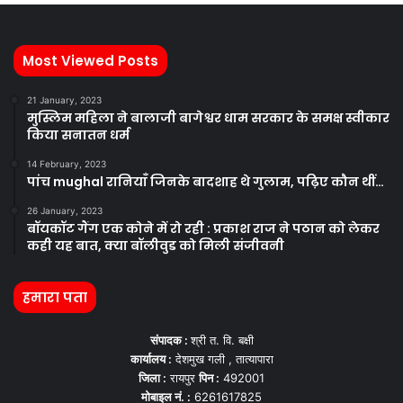
Most Viewed Posts
21 January, 2023
मुस्लिम महिला ने बालाजी बागेश्वर धाम सरकार के समक्ष स्वीकार
किया सनातन धर्म
14 February, 2023
पांच mughal रानियाँ जिनके बादशाह थे गुलाम, पढ़िए कौन थीं…
26 January, 2023
बॉयकॉट गैंग एक कोने में रो रही : प्रकाश राज ने पठान को लेकर
कही यह बात, क्या बॉलीवुड को मिली संजीवनी
हमारा पता
संपादक :
श्री त. वि. बक्षी
कार्यालय :
देशमुख गली , तात्यापारा
जिला :
रायपुर
पिन :
492001
मोबाइल नं. :
6261617825