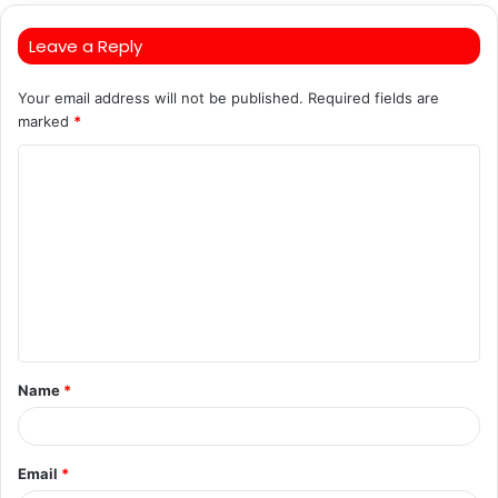
Leave a Reply
Your email address will not be published.
Required fields are
marked
*
C
o
m
m
e
n
t
Name
*
*
Email
*