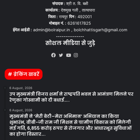
संपादक :
श्री त. वि. बक्षी
कार्यालय :
देशमुख गली , तात्यापारा
जिला :
रायपुर
पिन :
492001
मोबाइल नं. :
6261617825
ईमेल आईडी :
admin@bolraipur.in , bolchhattisgarh@gmail.com
---------------
सोशल मीडिया से जुड़े
Kooapp
Facebook
Twitter
YouTube
Instagram
# ब्रेकिंग खबरें
6 August, 2026
उप मुख्यमंत्री विजय शर्मा ने राष्ट्रपति भवन से आमंत्रण मिलने पर
रेणुका गोस्वामी को दी बधाई…..
6 August, 2026
मुख्यमंत्री ने ‘मेरी बेटी–मेरा अभिमान’ अभियान का किया
शुभारंभ, वीबी-जी राम जी मिशन से ग्रामीण विकास को मिलेगी
नई गति, 6,855 करोड़ रुपए से रोजगार और आधारभूत सुविधाओं
का होगा विस्तार….