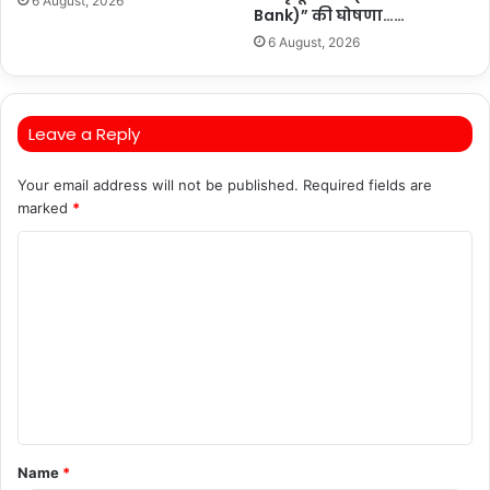
6 August, 2026
Bank)” की घोषणा……
6 August, 2026
Leave a Reply
Your email address will not be published.
Required fields are
marked
*
C
o
m
m
e
n
t
Name
*
*