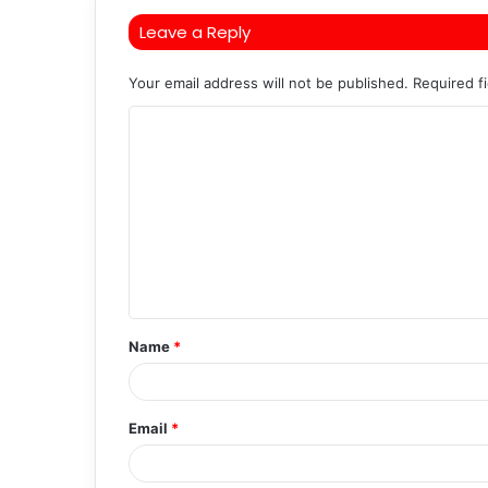
Leave a Reply
Your email address will not be published.
Required f
C
o
m
m
e
n
t
Name
*
*
Email
*