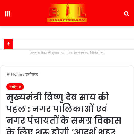
Menu
S
fo
स्वतंत्रता दिवस की शुभकामनाएं - मान. केदार कश्यप, कैबिनेट मंत्री
Home
/
छत्तीसगढ़
छत्तीसगढ़
मुख्यमंत्री विष्णु देव साय की
पहल : नगर पालिकाओं एवं
नगर पंचायतों के समग्र विकास
के लिए शुरू होगी ‘आदर्श शहर