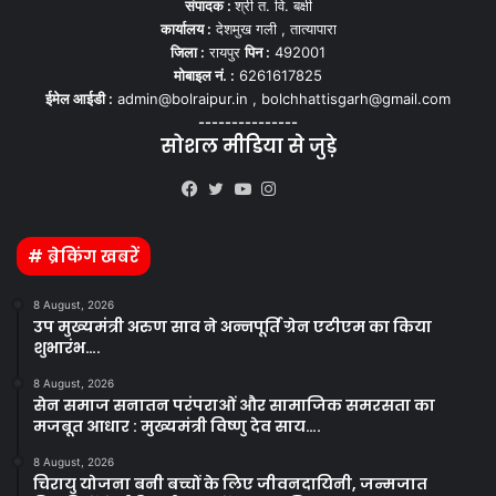
संपादक :
श्री त. वि. बक्षी
कार्यालय :
देशमुख गली , तात्यापारा
जिला :
रायपुर
पिन :
492001
मोबाइल नं. :
6261617825
ईमेल आईडी :
admin@bolraipur.in , bolchhattisgarh@gmail.com
---------------
सोशल मीडिया से जुड़े
Kooapp
Facebook
Twitter
YouTube
Instagram
# ब्रेकिंग खबरें
8 August, 2026
उप मुख्यमंत्री अरुण साव ने अन्नपूर्ति ग्रेन एटीएम का किया
शुभारंभ….
8 August, 2026
सेन समाज सनातन परंपराओं और सामाजिक समरसता का
मजबूत आधार : मुख्यमंत्री विष्णु देव साय….
8 August, 2026
चिरायु योजना बनी बच्चों के लिए जीवनदायिनी, जन्मजात