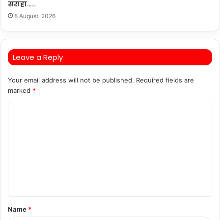
सराहा…..
8 August, 2026
Leave a Reply
Your email address will not be published.
Required fields are
marked
*
C
o
m
m
e
n
t
Name
*
*