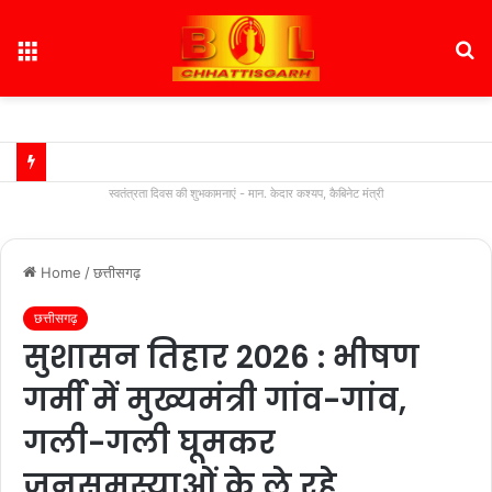
Menu
S
fo
स्वतंत्रता दिवस की शुभकामनाएं - मान. केदार कश्यप, कैबिनेट मंत्री
Home
/
छत्तीसगढ़
छत्तीसगढ़
सुशासन तिहार 2026 : भीषण
गर्मी में मुख्यमंत्री गांव-गांव,
गली-गली घूमकर
जनसमस्याओं के ले रहे