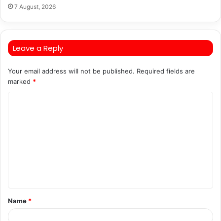
7 August, 2026
Leave a Reply
Your email address will not be published.
Required fields are
marked
*
C
o
m
m
e
n
t
Name
*
*