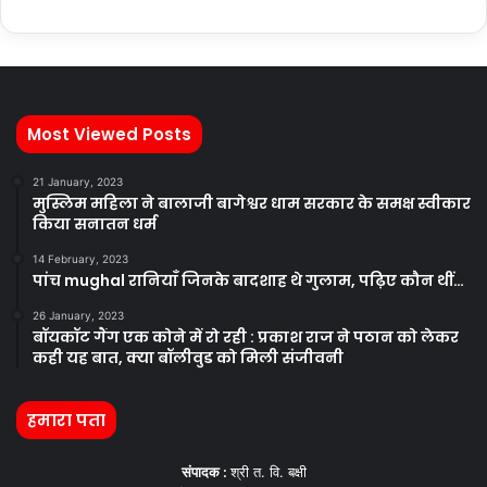
Most Viewed Posts
21 January, 2023
मुस्लिम महिला ने बालाजी बागेश्वर धाम सरकार के समक्ष स्वीकार
किया सनातन धर्म
14 February, 2023
पांच mughal रानियाँ जिनके बादशाह थे गुलाम, पढ़िए कौन थीं…
26 January, 2023
बॉयकॉट गैंग एक कोने में रो रही : प्रकाश राज ने पठान को लेकर
कही यह बात, क्या बॉलीवुड को मिली संजीवनी
हमारा पता
संपादक :
श्री त. वि. बक्षी