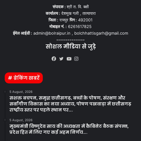
संपादक :
श्री त. वि. बक्षी
कार्यालय :
देशमुख गली , तात्यापारा
जिला :
रायपुर
पिन :
492001
मोबाइल नं. :
6261617825
ईमेल आईडी :
admin@bolraipur.in , bolchhattisgarh@gmail.com
---------------
सोशल मीडिया से जुड़े
Kooapp
Facebook
Twitter
YouTube
Instagram
# ब्रेकिंग खबरें
5 August, 2026
सशक्त बचपन, समृद्ध छत्तीसगढ़, बच्चों के पोषण, संरक्षण और
सर्वांगीण विकास का नया अध्याय, पोषण पखवाड़ा में छत्तीसगढ़
राष्ट्रीय स्तर पर पहले स्थान पर….
5 August, 2026
मुख्यमंत्री विष्णुदेव साय की अध्यक्षता में कैबिनेट बैठक संपन्न,
प्रदेश हित में लिए गए कई अहम निर्णय….