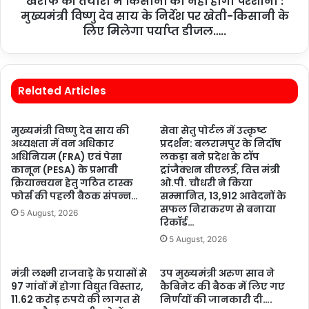
खरीफ की तैयारी में किसानों को नहीं होगी परेशानी :
मुख्यमंत्री विष्णु देव साय के निर्देश पर खेती-किसानी के
लिए मिलेगा पर्याप्त डीजल…..
Related Articles
मुख्यमंत्री विष्णु देव साय की
सेवा सेतु पोर्टल में उत्कृष्ट
अध्यक्षता में वन अधिकार
प्रदर्शन: बलरामपुर के निर्दोष
अधिनियम (FRA) एवं पेसा
लकड़ा बने प्रदेश के टॉप
कानून (PESA) के प्रभावी
ट्रांजैक्शन वीएलई, वित्त मंत्री
क्रियान्वयन हेतु गठित टास्क
ओ.पी. चौधरी ने किया
फोर्स की पहली बैठक संपन्न…
सम्मानित, 13,912 आवेदनों के
सफल निराकरण से बनाया
5 August, 2026
रिकॉर्ड…
5 August, 2026
मंत्री लक्ष्मी राजवाड़े के प्रयासों से
उप मुख्यमंत्री अरुण साव ने
97 गांवों में होगा विद्युत विस्तार,
कैबिनेट की बैठक में लिए गए
11.62 करोड़ रुपये की लागत से
निर्णयों की जानकारी दी….