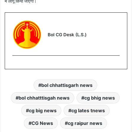
में लागू किया जाएगा।
Bol CG Desk (L.S.)
bol chhattisgarh news
bol chhatttisgah news
cg bhig news
cg big news
cg lates tnews
CG News
cg raipur news