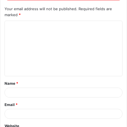
Your email address will not be published.
Required fields are
marked
*
C
o
m
m
e
n
t
Name
*
*
Email
*
Website