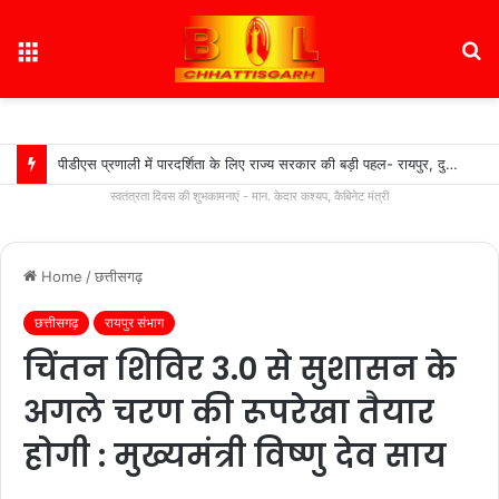
Menu
S
fo
पीडीएस प्रणाली में पारदर्शिता के लिए राज्य सरकार की बड़ी पहल- रायपुर, दुर्ग और बिलासपुर में तीन ‘अन्नपूर्ति ग्रेन एटीएम‘ का शुभारंभ…
स्वतंत्रता दिवस की शुभकामनाएं - मान. केदार कश्यप, कैबिनेट मंत्री
Home
/
छत्तीसगढ़
छत्तीसगढ़
रायपुर संभाग
चिंतन शिविर 3.0 से सुशासन के
अगले चरण की रूपरेखा तैयार
होगी : मुख्यमंत्री विष्णु देव साय