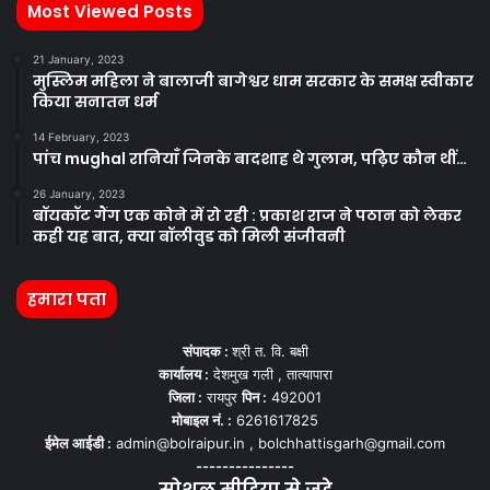
Most Viewed Posts
21 January, 2023
मुस्लिम महिला ने बालाजी बागेश्वर धाम सरकार के समक्ष स्वीकार
किया सनातन धर्म
14 February, 2023
पांच mughal रानियाँ जिनके बादशाह थे गुलाम, पढ़िए कौन थीं…
26 January, 2023
बॉयकॉट गैंग एक कोने में रो रही : प्रकाश राज ने पठान को लेकर
कही यह बात, क्या बॉलीवुड को मिली संजीवनी
हमारा पता
संपादक :
श्री त. वि. बक्षी
कार्यालय :
देशमुख गली , तात्यापारा
जिला :
रायपुर
पिन :
492001
मोबाइल नं. :
6261617825
ईमेल आईडी :
admin@bolraipur.in , bolchhattisgarh@gmail.com
---------------
सोशल मीडिया से जुड़े