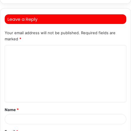
Leave a Reply
Your email address will not be published.
Required fields are
marked
*
C
o
m
m
e
n
t
Name
*
*