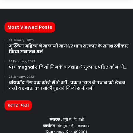
Most Viewed Posts
21 January, 2023
मुस्लिम महिला ने बालाजी बागेश्वर धाम सरकार के समक्ष स्वीकार
किया सनातन धर्म
14 February, 2023
पांच mughal रानियाँ जिनके बादशाह थे गुलाम, पढ़िए कौन थीं…
26 January, 2023
बॉयकॉट गैंग एक कोने में रो रही : प्रकाश राज ने पठान को लेकर
कही यह बात, क्या बॉलीवुड को मिली संजीवनी
हमारा पता
संपादक :
श्री त. वि. बक्षी
कार्यालय :
देशमुख गली , तात्यापारा
जिला :
रायपुर
पिन :
492001