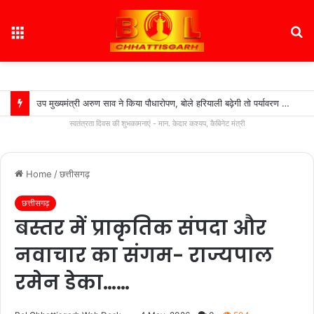
Menu
S
fo
उप मुख्यमंत्री अरुण साव ने किया पौधारोपण, बोले हरियाली बढ़ेगी तो पर्यावरण भी स्वस्थ और सुंदर बनेगा….
स्वतंत्रता दिवस की शुभकामनाएं - मान. केदार कश्यप, कैबिनेट मंत्री
Home
/
छत्तीसगढ़
छत्तीसगढ़
बस्तर में प्राकृतिक संपदा और
नवाचार का संगम- राज्यपाल
रमेन डेका……