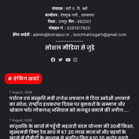
संपादक :
श्री त. वि. बक्षी
कार्यालय :
देशमुख गली , तात्यापारा
जिला :
रायपुर
पिन :
492001
मोबाइल नं. :
6261617825
ईमेल आईडी :
admin@bolraipur.in , bolchhattisgarh@gmail.com
---------------
सोशल मीडिया से जुड़े
Kooapp
Facebook
Twitter
YouTube
Instagram
# ब्रेकिंग खबरें
7 August, 2026
पर्यटन एवं संस्कृति मंत्री राजेश अग्रवाल ने दिया स्वदेशी अपनाने
का संदेश, राष्ट्रीय हथकरघा दिवस पर बुनकरों के सम्मान और
श्वोकल फॉर लोकलश् अभियान को मजबूत बनाने की अपील…..
7 August, 2026
मातृशक्ति के खातों में पहुँची महतारी वंदन योजना की 30वीं किस्त,
मुख्यमंत्री विष्णु देव साय ने 67.20 लाख माताओं और बहनों के
खातों में डीबीटी के माध्यम से अंतरित किए 630.55 करोड़ रुपये…