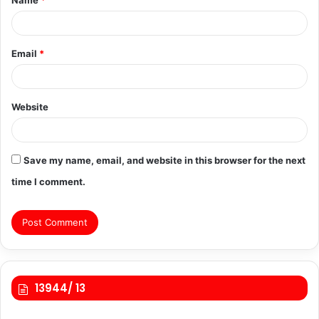
Name
*
*
Email
*
Website
Save my name, email, and website in this browser for the next
time I comment.
13944/ 13