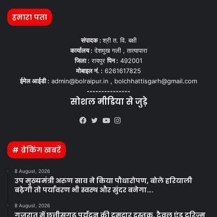
हमारा पता
संपादक :
श्री त. वि. बक्षी
कार्यालय :
देशमुख गली , तात्यापारा
जिला :
रायपुर
पिन :
492001
मोबाइल नं. :
6261617825
ईमेल आईडी :
admin@bolraipur.in , bolchhattisgarh@gmail.com
---------------
सोशल मीडिया से जुड़े
Kooapp
Facebook
Twitter
YouTube
Instagram
# ब्रेकिंग खबरें
8 August, 2026
उप मुख्यमंत्री अरुण साव ने किया पौधारोपण, बोले हरियाली
बढ़ेगी तो पर्यावरण भी स्वस्थ और सुंदर बनेगा….
8 August, 2026
गुजरात में छत्तीसगढ़ पर्यटन की दमदार दस्तक, ट्रैवल एंड टूरिज्म