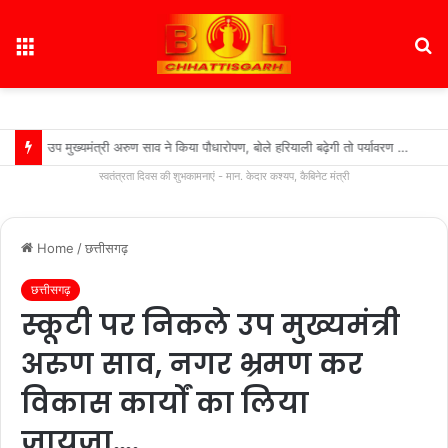
Menu
S
fo
उप मुख्यमंत्री अरुण साव ने किया पौधारोपण, बोले हरियाली बढ़ेगी तो पर्यावरण भी स्वस्थ और सुंदर बनेगा….
स्वतंत्रता दिवस की शुभकामनाएं - मान. केदार कश्यप, कैबिनेट मंत्री
Home
/
छत्तीसगढ़
छत्तीसगढ़
स्कूटी पर निकले उप मुख्यमंत्री
अरुण साव, नगर भ्रमण कर
विकास कार्यों का लिया
जायजा….