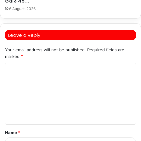
छत्तीसगढ़….
6 August, 2026
Leave a Reply
Your email address will not be published.
Required fields are
marked
*
C
o
m
m
e
n
t
Name
*
*