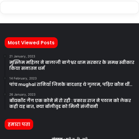
Most Viewed Posts
21 January, 2023
मुस्लिम महिला ने बालाजी बागेश्वर धाम सरकार के समक्ष स्वीकार
किया सनातन धर्म
14 February, 2023
पांच mughal रानियाँ जिनके बादशाह थे गुलाम, पढ़िए कौन थीं…
26 January, 2023
बॉयकॉट गैंग एक कोने में रो रही : प्रकाश राज ने पठान को लेकर
कही यह बात, क्या बॉलीवुड को मिली संजीवनी
हमारा पता
संपादक :
श्री त. वि. बक्षी