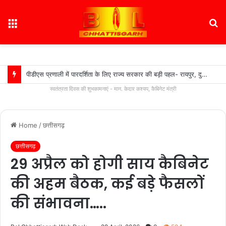
Menu
S
fo
पीडीएस प्रणाली में पारदर्शिता के लिए राज्य सरकार की बड़ी पहल- रायपुर, दुर्ग और बिलासपुर में तीन ‘अन्नपूर्ति ग्रेन एटीएम‘ का शुभारंभ…
स्वतंत्रता दिवस की शुभकामनाएं - मान. केदार कश्यप, कैबिनेट मंत्री
Home
/
छत्तीसगढ़
छत्तीसगढ़
29 अप्रैल को होगी साय कैबिनेट
की अहम बैठक, कई बड़े फैसलों
की संभावना…..