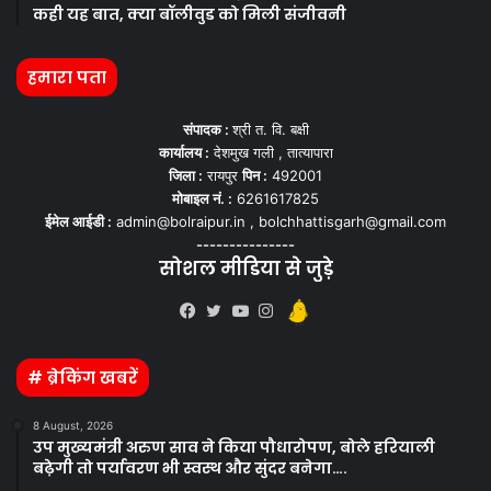
कही यह बात, क्या बॉलीवुड को मिली संजीवनी
हमारा पता
संपादक :
श्री त. वि. बक्षी
कार्यालय :
देशमुख गली , तात्यापारा
जिला :
रायपुर
पिन :
492001
मोबाइल नं. :
6261617825
ईमेल आईडी :
admin@bolraipur.in , bolchhattisgarh@gmail.com
---------------
सोशल मीडिया से जुड़े
Kooapp
Facebook
Twitter
YouTube
Instagram
# ब्रेकिंग खबरें
8 August, 2026
उप मुख्यमंत्री अरुण साव ने किया पौधारोपण, बोले हरियाली
बढ़ेगी तो पर्यावरण भी स्वस्थ और सुंदर बनेगा….