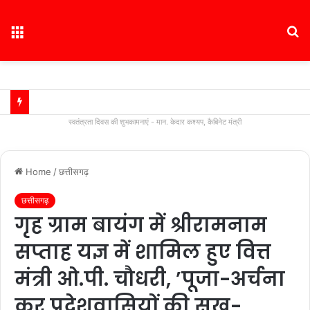
Menu
S
fo
स्वतंत्रता दिवस की शुभकामनाएं - मान. केदार कश्यप, कैबिनेट मंत्री
Home
/
छत्तीसगढ़
छत्तीसगढ़
गृह ग्राम बायंग में श्रीरामनाम
सप्ताह यज्ञ में शामिल हुए वित्त
मंत्री ओ.पी. चौधरी, ’पूजा-अर्चना
कर प्रदेशवासियों की सुख-