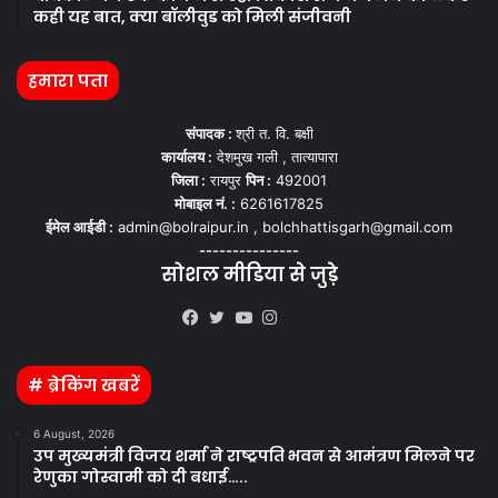
कही यह बात, क्या बॉलीवुड को मिली संजीवनी
हमारा पता
संपादक :
श्री त. वि. बक्षी
कार्यालय :
देशमुख गली , तात्यापारा
जिला :
रायपुर
पिन :
492001
मोबाइल नं. :
6261617825
ईमेल आईडी :
admin@bolraipur.in , bolchhattisgarh@gmail.com
---------------
सोशल मीडिया से जुड़े
Kooapp
Facebook
Twitter
YouTube
Instagram
# ब्रेकिंग खबरें
6 August, 2026
उप मुख्यमंत्री विजय शर्मा ने राष्ट्रपति भवन से आमंत्रण मिलने पर
रेणुका गोस्वामी को दी बधाई…..