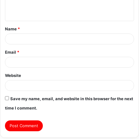
e
n
t
Name
*
*
Email
*
Website
Save my name, email, and website in this browser for the next
time I comment.