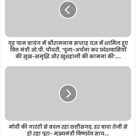
गृह ग्राम बायंग में श्रीरामनाम सप्ताह यज्ञ में शामिल हुए
वित्त मंत्री ओ.पी. चौधरी, ’पूजा-अर्चना कर प्रदेशवासियों
की सुख-समृद्धि और खुशहाली की कामना की’…..
मोदी की गारंटी से बदल रहा छत्तीसगढ़, हर वादा तेजी से
हो रहा पूरा- मुख्यमंत्री विष्णुदेव साय….