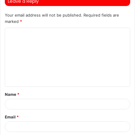
Leave a Reply
Your email address will not be published.
Required fields are
marked
*
C
o
m
m
e
n
t
Name
*
*
Email
*