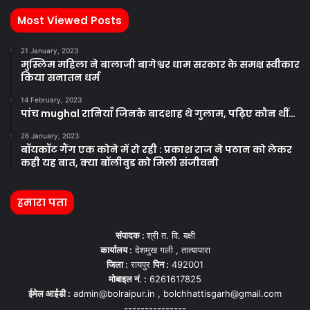
Most Viewed Posts
21 January, 2023
मुस्लिम महिला ने बालाजी बागेश्वर धाम सरकार के समक्ष स्वीकार
किया सनातन धर्म
14 February, 2023
पांच mughal रानियाँ जिनके बादशाह थे गुलाम, पढ़िए कौन थीं…
26 January, 2023
बॉयकॉट गैंग एक कोने में रो रही : प्रकाश राज ने पठान को लेकर
कही यह बात, क्या बॉलीवुड को मिली संजीवनी
हमारा पता
संपादक :
श्री त. वि. बक्षी
कार्यालय :
देशमुख गली , तात्यापारा
जिला :
रायपुर
पिन :
492001
मोबाइल नं. :
6261617825
ईमेल आईडी :
admin@bolraipur.in , bolchhattisgarh@gmail.com
---------------