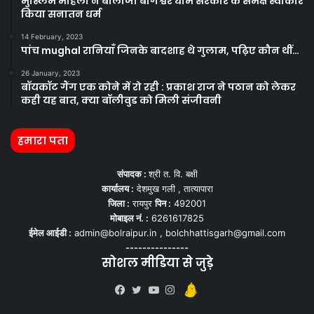
मुस्लिम महिला ने बालाजी बागेश्वर धाम सरकार के समक्ष स्वीकार
किया सनातन धर्म
14 February, 2023
पांच mughal रानियाँ जिनके बादशाह थे गुलाम, पढ़िए कौन थीं…
26 January, 2023
बॉयकॉट गैंग एक कोने में रो रही : प्रकाश राज ने पठान को लेकर
कही यह बात, क्या बॉलीवुड को मिली संजीवनी
हमारा पता
संपादक :
श्री त. वि. बक्षी
कार्यालय :
देशमुख गली , तात्यापारा
जिला :
रायपुर
पिन :
492001
मोबाइल नं. :
6261617825
ईमेल आईडी :
admin@bolraipur.in , bolchhattisgarh@gmail.com
---------------
सोशल मीडिया से जुड़े
Kooapp
Facebook
Twitter
YouTube
Instagram