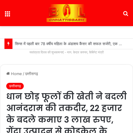
Menu
S
fo
सिम्स में पहली बार 78 वर्षीय महिला के अंडाशय कैंसर की सफल सर्जरी, एक किलो का ट्यूमर निकाल महिला को दिया नया जीवन….
स्वतंत्रता दिवस की शुभकामनाएं - मान. केदार कश्यप, कैबिनेट मंत्री
Home
/
छत्तीसगढ़
छत्तीसगढ़
धान छोड़ फूलों की खेती ने बदली
आनंदराम की तकदीर, 22 हजार
के बदले कमाए 3 लाख रुपए,
गेंदा उत्पादन से कोड़केल के