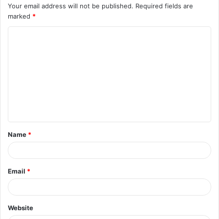
Your email address will not be published.
Required fields are
marked
*
C
o
m
m
e
n
t
Name
*
*
Email
*
Website