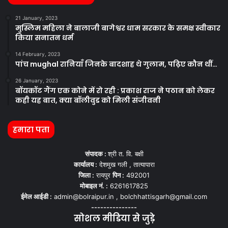
21 January, 2023
मुस्लिम महिला ने बालाजी बागेश्वर धाम सरकार के समक्ष स्वीकार
किया सनातन धर्म
14 February, 2023
पांच mughal रानियाँ जिनके बादशाह थे गुलाम, पढ़िए कौन थीं…
26 January, 2023
बॉयकॉट गैंग एक कोने में रो रही : प्रकाश राज ने पठान को लेकर
कही यह बात, क्या बॉलीवुड को मिली संजीवनी
हमारा पता
संपादक :
श्री त. वि. बक्षी
कार्यालय :
देशमुख गली , तात्यापारा
जिला :
रायपुर
पिन :
492001
मोबाइल नं. :
6261617825
ईमेल आईडी :
admin@bolraipur.in , bolchhattisgarh@gmail.com
---------------
सोशल मीडिया से जुड़े