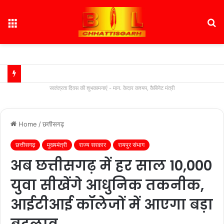
Menu
S
fo
स्वतंत्रता दिवस की शुभकामनाएं - मान. केदार कश्यप, कैबिनेट मंत्री
Home
/
छत्तीसगढ़
छत्तीसगढ़
मुख्यमंत्री
राज्य सरकार
रायपुर संभाग
अब छत्तीसगढ़ में हर साल 10,000
युवा सीखेंगे आधुनिक तकनीक,
आईटीआई कॉलेजों में आएगा बड़ा