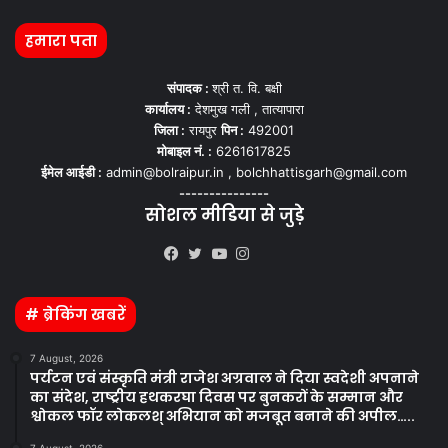
हमारा पता
संपादक :
श्री त. वि. बक्षी
कार्यालय :
देशमुख गली , तात्यापारा
जिला :
रायपुर
पिन :
492001
मोबाइल नं. :
6261617825
ईमेल आईडी :
admin@bolraipur.in , bolchhattisgarh@gmail.com
---------------
सोशल मीडिया से जुड़े
Kooapp
Facebook
Twitter
YouTube
Instagram
# ब्रेकिंग खबरें
7 August, 2026
पर्यटन एवं संस्कृति मंत्री राजेश अग्रवाल ने दिया स्वदेशी अपनाने
का संदेश, राष्ट्रीय हथकरघा दिवस पर बुनकरों के सम्मान और
श्वोकल फॉर लोकलश् अभियान को मजबूत बनाने की अपील…..
7 August, 2026