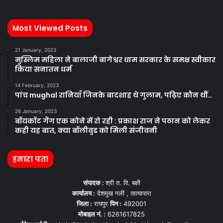
Most Viewed Posts
21 January, 2023
मुस्लिम महिला ने बालाजी बागेश्वर धाम सरकार के समक्ष स्वीकार
किया सनातन धर्म
14 February, 2023
पांच mughal रानियाँ जिनके बादशाह थे गुलाम, पढ़िए कौन थीं…
26 January, 2023
बॉयकॉट गैंग एक कोने में रो रही : प्रकाश राज ने पठान को लेकर
कही यह बात, क्या बॉलीवुड को मिली संजीवनी
हमारा पता
संपादक :
श्री त. वि. बक्षी
कार्यालय :
देशमुख गली , तात्यापारा
जिला :
रायपुर
पिन :
492001
मोबाइल नं. :
6261617825