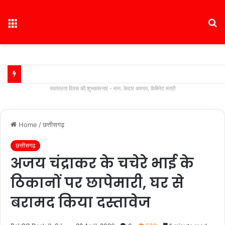
Menu
S
fo
स्वतंत्रता दिवस की शुभकामनाएं - मान. केदार कश्यप, कैबिनेट मंत्री
Home
/
छत्तीसगढ़
छत्तीसगढ़
अजय चंद्राकर के चचेरे भाई के
ठिकानों पर छापेमारी, घर से
बरामद किया दस्तावेज