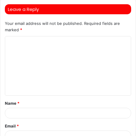
Leave a Reply
Your email address will not be published.
Required fields are
marked
*
C
o
m
m
e
n
t
Name
*
*
Email
*