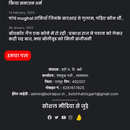
किया सनातन धर्म
14 February, 2023
पांच mughal रानियाँ जिनके बादशाह थे गुलाम, पढ़िए कौन थीं…
26 January, 2023
बॉयकॉट गैंग एक कोने में रो रही : प्रकाश राज ने पठान को लेकर
कही यह बात, क्या बॉलीवुड को मिली संजीवनी
हमारा पता
संपादक :
श्री त. वि. बक्षी
कार्यालय :
देशमुख गली , तात्यापारा
जिला :
रायपुर
पिन :
492001
मोबाइल नं. :
6261617825
ईमेल आईडी :
admin@bolraipur.in , bolchhattisgarh@gmail.com
---------------
सोशल मीडिया से जुड़े
Kooapp
Facebook
Twitter
YouTube
Instagram