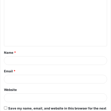
C
o
m
m
e
n
t
Name
*
*
Email
*
Website
Save my name, email, and website in this browser for the next