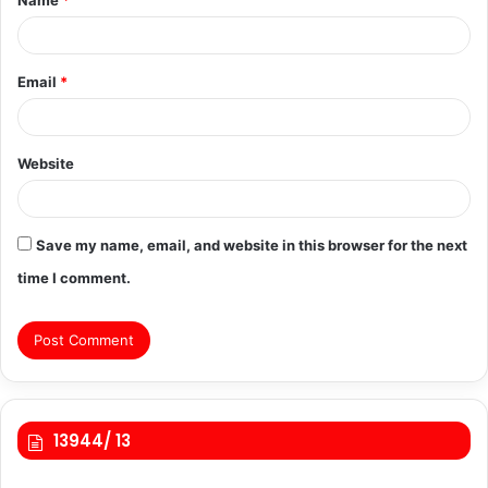
*
Email
*
Website
Save my name, email, and website in this browser for the next
time I comment.
13944/ 13